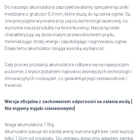
Do naszego akumulatora zaprojektowaliśmy specjalne łączniki
miedziane o grubości 0,3 mm, które służą do łączenia ogniw. Są
one precyzyjnie wycinane przy użyciu technologii laserowej, co
wyróżnia nasze produkty na tle konkurencji. Nasze łączniki
charakteryzują się doskonałym przewodnictwem prądu,
minimalizując straty energii i zapobiegając nagrzewaniu ogniw.
Dzięki temu akumulator osiąga wysoką wydajność.
Cały proces produkcji akumulatora odbywa się na najwyższym
poziomie, z wykorzystaniem najnowocześniejszych technologii i
innowacyjnych rozwiązań, co gwarantuje jego niezawodność i
trwałość.
Wersja oficjalna z zachowaniem odporności na zalania wodą [
Nie myjemy myjaki ciśnieniowymi]
Waga akumulatora 17Kg
Akumulator pasuje do każdej wersji surrona light bee. I jest wyższy
tylko 1,5cm od oryginału, Do zestawu dołączmy adaptery zamka,