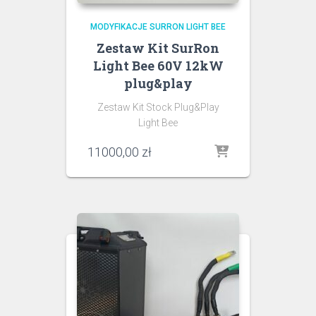
MODYFIKACJE SURRON LIGHT BEE
Zestaw Kit SurRon
Light Bee 60V 12kW
plug&play
Zestaw Kit Stock Plug&Play
Light Bee
11000,00
zł