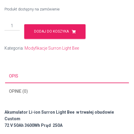
Produkt dostępny na zamówienie
ilość
Akumulator
DODAJ DO KOSZYKA
Surron
Light
Kategoria:
Modyfikacje Surron Light Bee
Bee
72V
50Ah
18kW
OPIS
OPINIE (0)
Akumulator Li-ion Surron Light Bee w trwałej obudowie
Custom
72 V 50Ah 3600Wh Prąd 250A