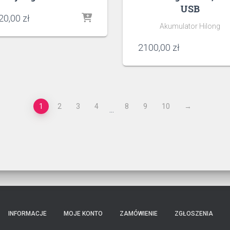
USB
20,00
zł
Akumulator Hilong
2100,00
zł
1
2
3
4
8
9
10
→
…
INFORMACJE
MOJE KONTO
ZAMÓWIENIE
ZGŁOSZENIA