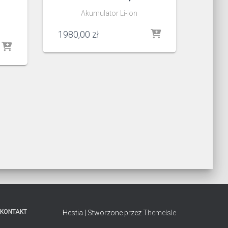
Akumulator Li-ion
1980,00
zł
KONTAKT
Hestia | Stworzone przez
ThemeIsle