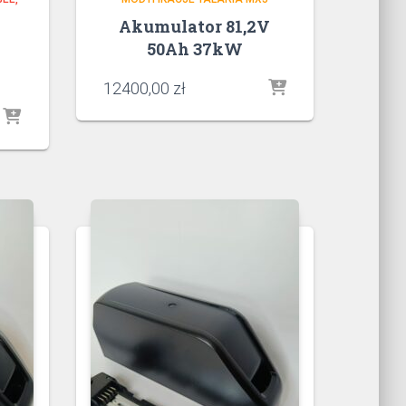
Akumulator 81,2V
50Ah 37kW
12400,00
zł