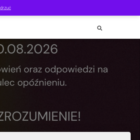
drzuć
ONTO
ZAMÓWIENIE
ZGŁOSZENIA
KONTAKT