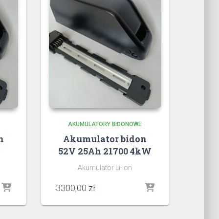
AKUMULATORY BIDONOWE
n
Akumulator bidon
52V 25Ah 21700 4kW
Akumulator Li-ion
3300,00
zł