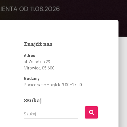
Znajdź nas
Adres
ul. Wspólna 29
Mirowice, 05-600
Godziny
Poniedziałek—piątek: 9:00–17:00
Szukaj
S
Szukaj …
z
u