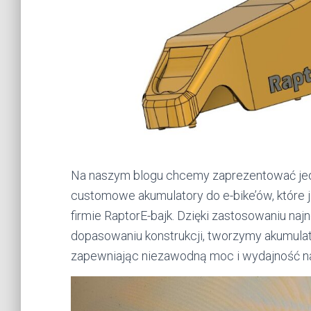
Na naszym blogu chcemy zaprezentować jedn
customowe akumulatory do e-bike’ów, które 
firmie RaptorE-bajk. Dzięki zastosowaniu na
dopasowaniu konstrukcji, tworzymy akumulato
zapewniając niezawodną moc i wydajność n