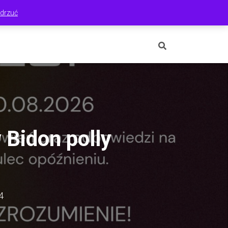
drzuć
ONTO
ZAMÓWIENIE
ZGŁOSZENIA
KONTAKT
Bidon polly
4