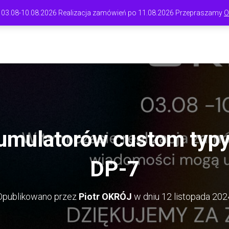
 03.08-10.08.2026 Realizacja zamówień po 11.08.2026 Przepraszamy
O
A GŁÓWNA
SKLEP
BLOG
KOSZYK
INFORMACJE
MOJE K
mulatorów custom typy 
DP-7
Opublikowano przez
Piotr OKRÓJ
w dniu
12 listopada 202