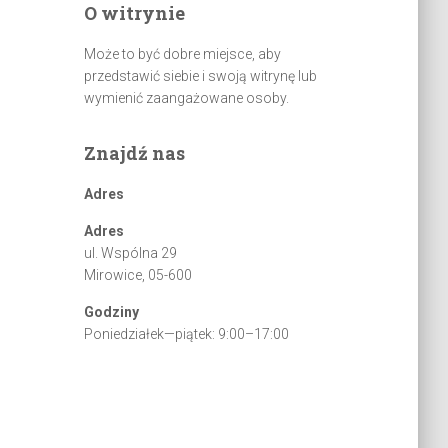
O witrynie
k
a
Może to być dobre miejsce, aby
j
przedstawić siebie i swoją witrynę lub
:
wymienić zaangażowane osoby.
Znajdź nas
Adres
Adres
ul. Wspólna 29
Mirowice, 05-600
Godziny
Poniedziałek—piątek: 9:00–17:00